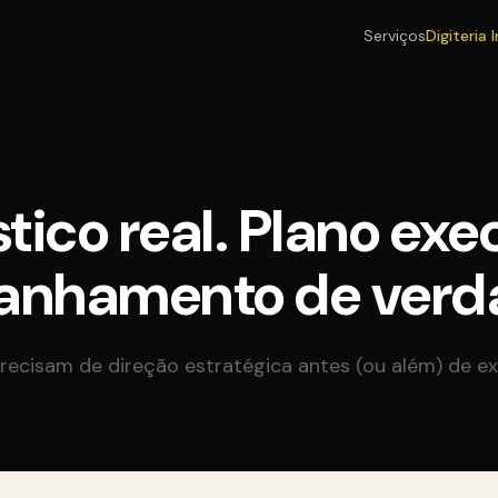
Serviços
Digiteria 
tico real. Plano exe
nhamento de verd
recisam de direção estratégica antes (ou além) de e