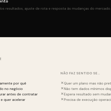
ento
os resultados, ajuste de rota e resposta às mudanças do mercado.
É
NÃO FAZ SENTIDO SE…
tamente por quê
Quer um plano mas não pre
ado no negócio
Não tem dados mínimos dispo
urar antes de contratar
Espera resultado sem mudan
e quer acelerar
Precisa de execução operaci