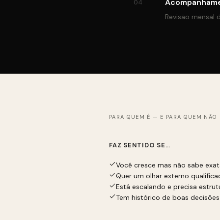
Acompanham
04
Revisão mensal d
PARA QUEM É — E PARA QUEM NÃO 
FAZ SENTIDO SE…
Você cresce mas não sabe exa
Quer um olhar externo qualific
Está escalando e precisa estrut
Tem histórico de boas decisões 