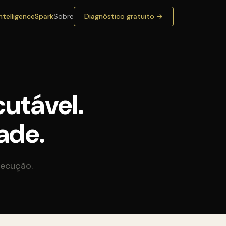
Intelligence
Spark
Sobre
Diagnóstico gratuito →
cutável.
ade.
xecução.