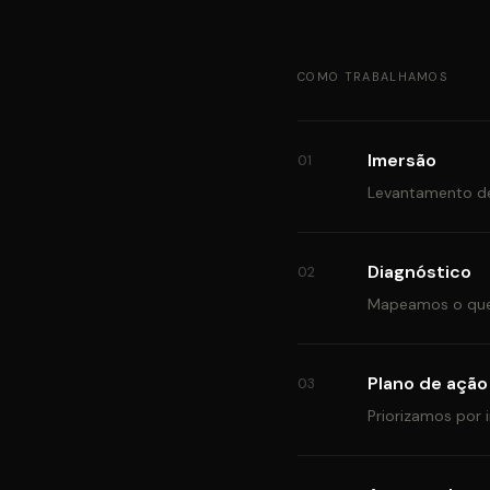
COMO TRABALHAMOS
Imersão
01
Levantamento de 
Diagnóstico
02
Mapeamos o que 
Plano de ação
03
Priorizamos por i