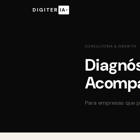
DIGITER
IA
CONSULTORIA & GROWTH
Diagnós
Acompa
Para empresas que p